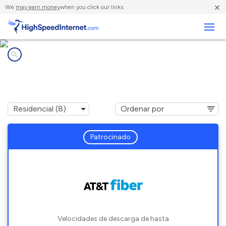
×
We
may earn money
when you click our links.
Negocios
Compañías de Internet en
Belle Fontaine, AL
Patrocinado
Velocidades de descarga de hasta