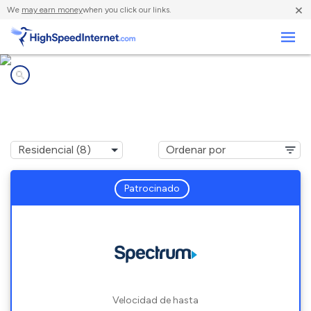
×
We
may earn money
when you click our links.
Negocios
Compañías de Internet en
Glen Allen, AL
Patrocinado
Velocidad de hasta