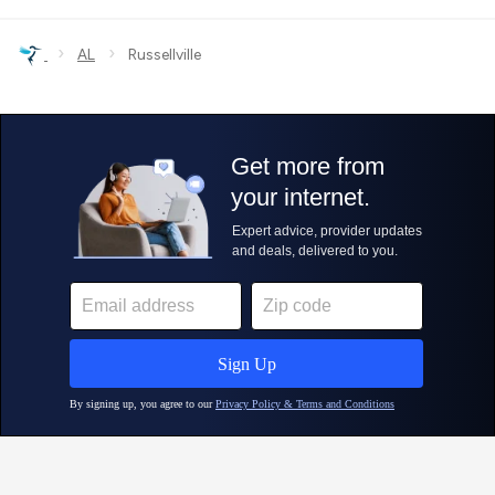
›
›
AL
Russellville