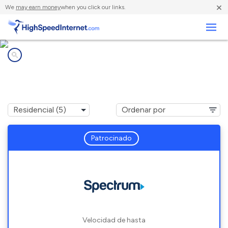
×
We
may earn money
when you click our links.
Negocios
Compañías de Internet en
Russellville, AL
Patrocinado
Velocidad de hasta