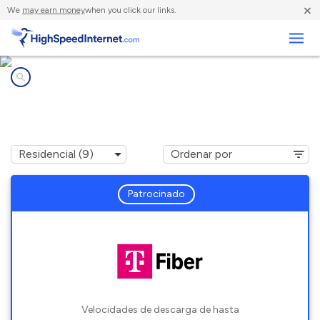
×
We
may earn money
when you click our links.
Negocios
Compañías de Internet en
Dewey-Humboldt, AZ
Patrocinado
Velocidades de descarga de hasta