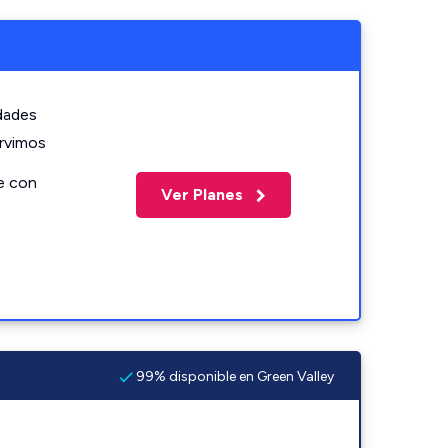
idades
ervimos
e con
Ver Planes
99% disponible en Green Valley