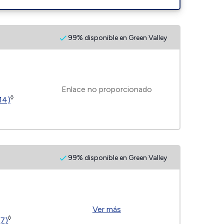
99% disponible en Green Valley
Enlace no proporcionado
◊
14)
99% disponible en Green Valley
Ver más
◊
(7)