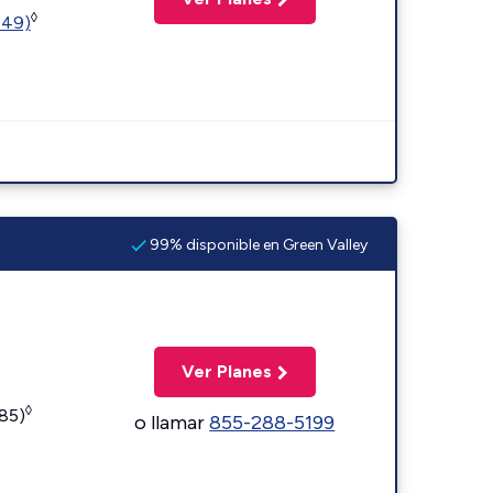
◊
449)
99% disponible en Green Valley
Ver Planes
◊
185)
o llamar
855-288-5199