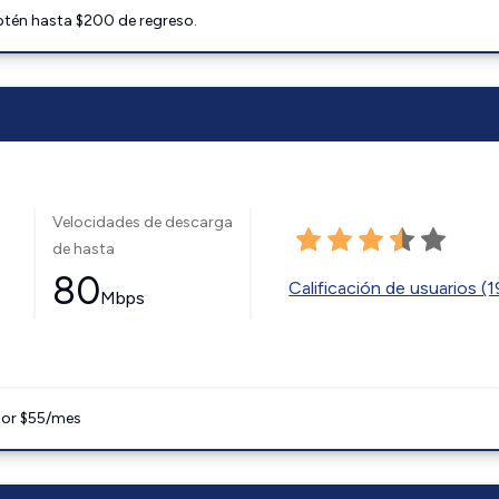
btén hasta $200 de regreso.
Velocidades de descarga
de hasta
80
Calificación de usuarios (
Mbps
 por $55/mes