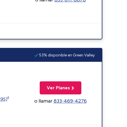
53% disponible en Green Valley
Ver Planes
◊
595)
o llamar
833-469-4276