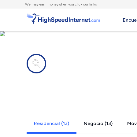
We
may earn money
when you click our links.
Encue
Compañías de Internet en
Green Valle
Residencial (13)
Negocio (13)
Móvi