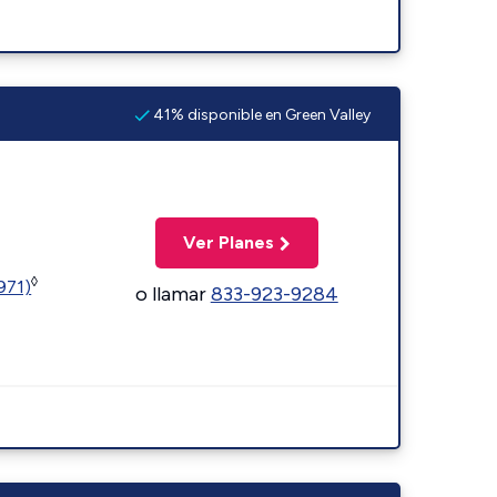
41% disponible en Green Valley
Ver Planes
◊
1971)
o llamar
833-923-9284