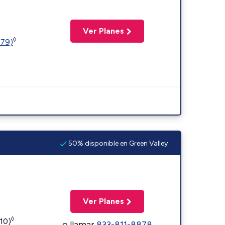
Ver Planes
◊
779)
50% disponible en Green Valley
Ver Planes
◊
110)
o llamar
833-811-8878