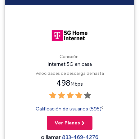
Conexión:
Internet 5G en casa
Velocidades de descarga de hasta
498
Mbps
◊
Calificación de usuarios (595)
Ver Planes
o llamar
833-469-4276