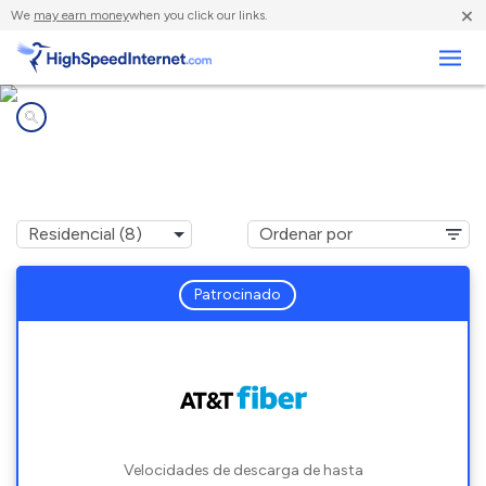
×
We
may earn money
when you click our links.
Negocios
Compañías de Internet en
El Dorado Hills, CA
Patrocinado
Velocidades de descarga de hasta