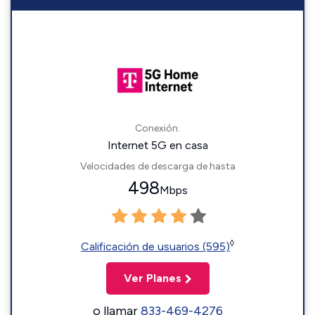
Conexión:
Internet 5G en casa
Velocidades de descarga de hasta
498
Mbps
◊
Calificación de usuarios (595)
Ver Planes
o llamar
833-469-4276