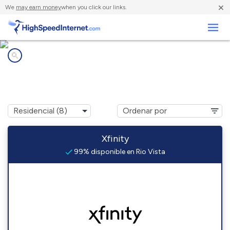
×
We
may earn money
when you click our links.
Negocios
Compañías de Internet en
Rio Vista, CA
Xfinity
99% disponible en Rio Vista