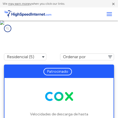
×
We
may earn money
when you click our links.
Negocios
Compañías de Internet en
Santa Rita Park, CA
Patrocinado
Velocidades de descarga de hasta