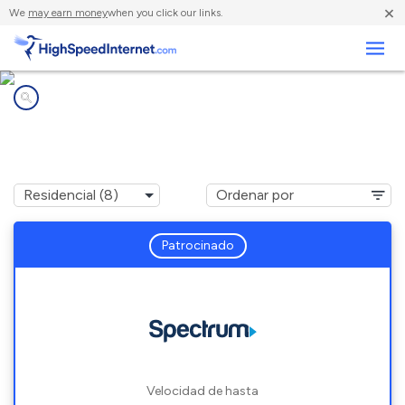
×
We
may earn money
when you click our links.
Negocios
Compañías de Internet en
Santa Rosa Valley, CA
Patrocinado
Velocidad de hasta