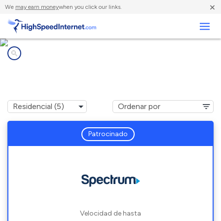
×
We
may earn money
when you click our links.
Negocios
Compañías de Internet en
Villa Park, CA
Patrocinado
Velocidad de hasta