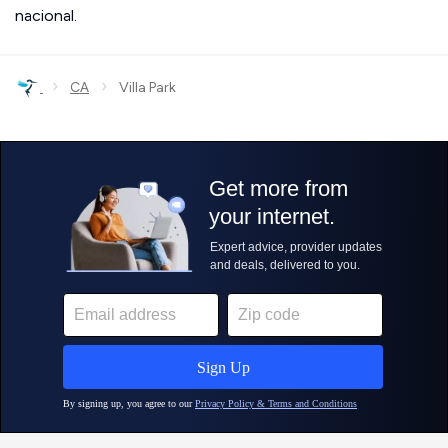
nacional.
›
›
CA
Villa Park