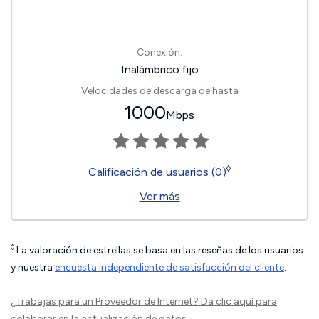
Conexión:
Inalámbrico fijo
Velocidades de descarga de hasta
1000
Mbps
◊
Calificación de usuarios (0)
Ver más
◊
La valoración de estrellas se basa en las reseñas de los usuarios
y nuestra
encuesta independiente de satisfacción del cliente
.
¿Trabajas para un Proveedor de Internet?
Da clic aquí
para
colaborar en la actualización de datos.