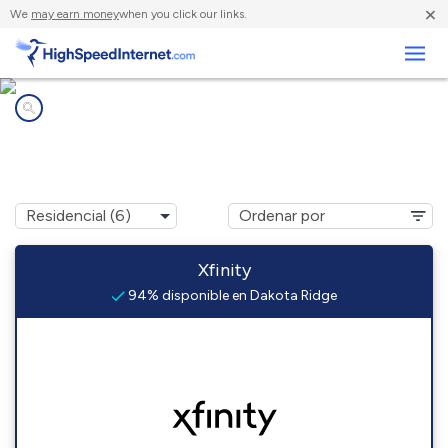
×
We
may earn money
when you click our links.
Negocios
Compañías de Internet en
Dakota Ridge, CO
Xfinity
94% disponible en Dakota Ridge