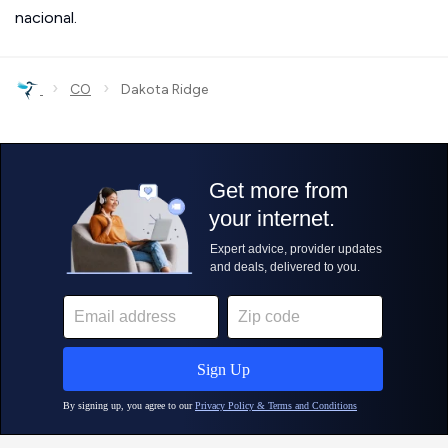
nacional.
›
›
CO
Dakota Ridge