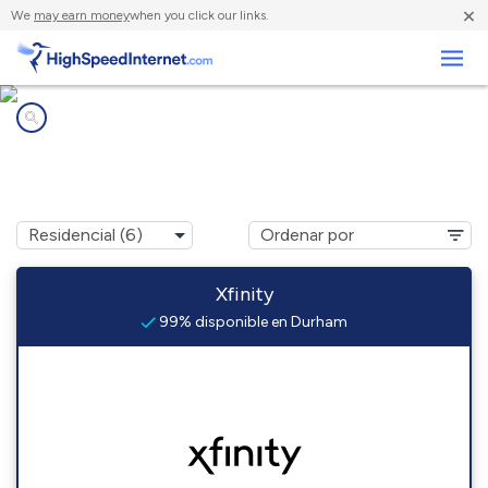
×
We
may earn money
when you click our links.
Negocios
Compañías de Internet en
Durham, CT
Xfinity
99% disponible en Durham