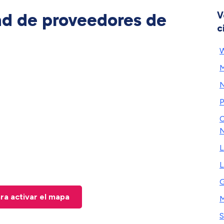
ad de proveedores de
V
c
W
M
P
C
N
L
L
G
ara activar el mapa
M
S