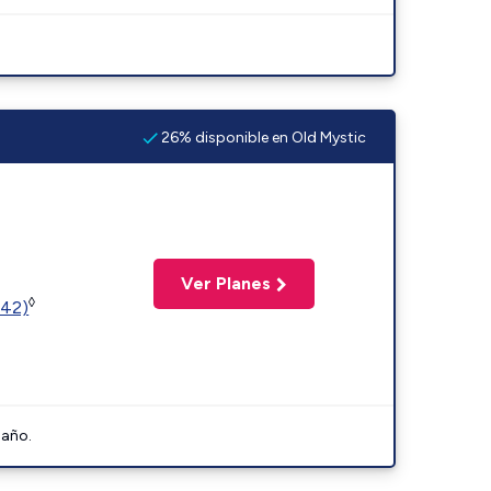
26% disponible en Old Mystic
Ver Planes
◊
342)
 año.