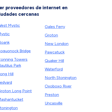
er proveedores de internet en
iudades cercanas
est Mystic
Gales Ferry
ystic
Groton
Noank
New London
oquonock Bridge
Pawcatuck
onning Towers
Quaker Hill
autilus Park
Waterford
ong Hill
North Stonington
edyard
Oxoboxo River
roton Long Point
Preston
ashantucket
Uncasville
tonington