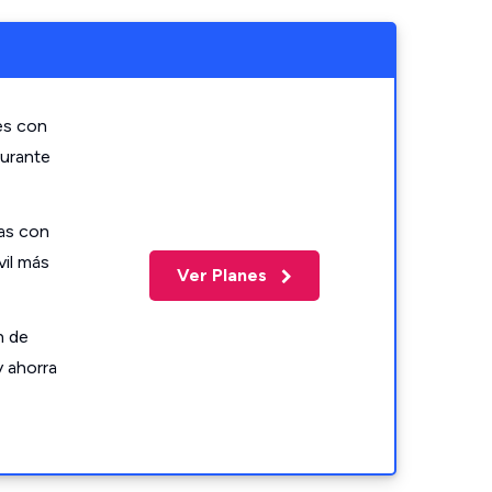
es con
durante
as con
vil más
Ver Planes
n de
y ahorra