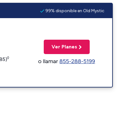
99% disponible en Old Mystic
Ver Planes
◊
185)
o llamar
855-288-5199