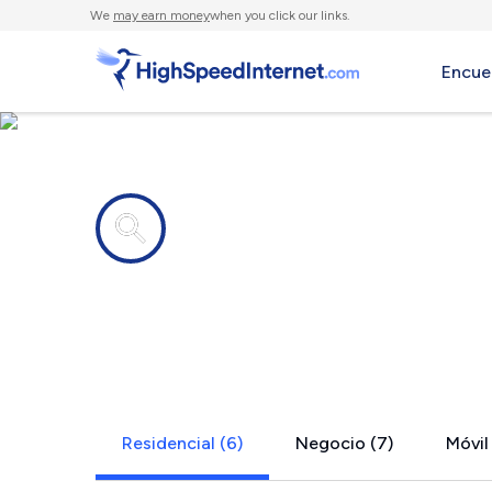
We
may earn money
when you click our links.
Encue
Compañías de Internet en
Old Mystic
Residencial (6)
Negocio (7)
Móvil 