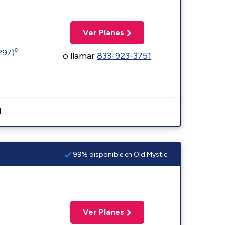
Ver Planes
◊
1297)
o llamar
833-923-3751
.
99% disponible en Old Mystic
Ver Planes