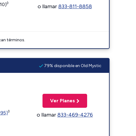
◊
110)
o llamar
833-811-8858
can términos.
79% disponible en Old Mystic
Ver Planes
◊
595)
o llamar
833-469-4276