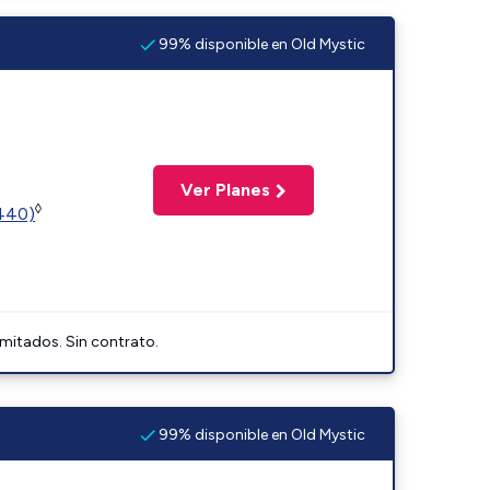
99% disponible en Old Mystic
Ver Planes
◊
2440)
imitados. Sin contrato.
99% disponible en Old Mystic