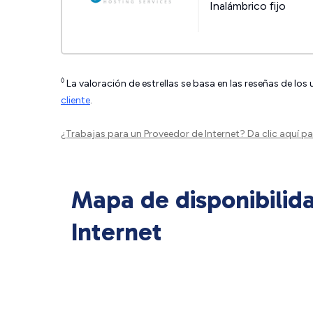
Inalámbrico fijo
◊
La valoración de estrellas se basa en las reseñas de los
cliente
.
¿Trabajas para un Proveedor de Internet?
Da clic aquí
par
Mapa de disponibilid
Internet