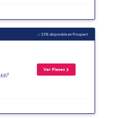
23% disponible en Prospect
Ver Planes
◊
449)