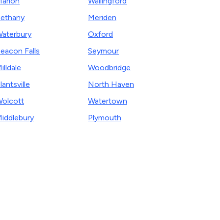
arion
Wallingford
ethany
Meriden
aterbury
Oxford
eacon Falls
Seymour
illdale
Woodbridge
lantsville
North Haven
olcott
Watertown
iddlebury
Plymouth