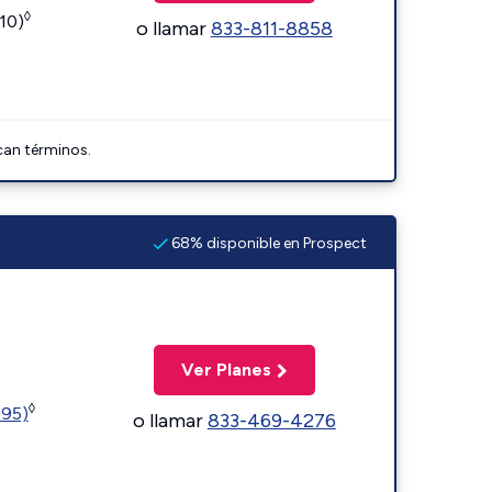
◊
110)
o llamar
833-811-8858
can términos.
68% disponible en Prospect
Ver Planes
◊
595)
o llamar
833-469-4276