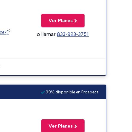
Ver Planes
◊
1297)
o llamar
833-923-3751
.
99% disponible en Prospect
Ver Planes