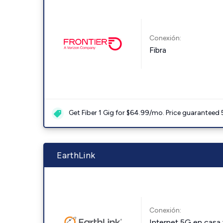
Conexión:
Fibra
Get Fiber 1 Gig for $64.99/mo. Price guaranteed 
EarthLink
Conexión:
Internet 5G en casa 