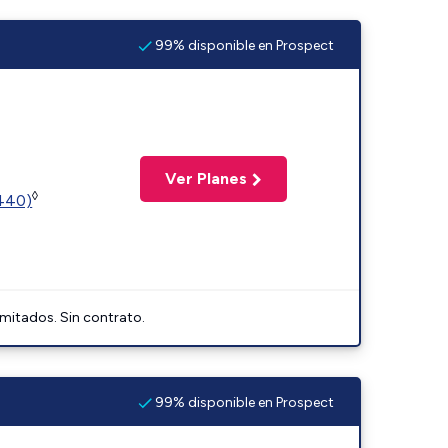
99% disponible en Prospect
Ver Planes
◊
2440)
imitados. Sin contrato.
99% disponible en Prospect