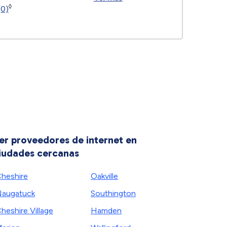
◊
(0)
er proveedores de internet en
iudades cercanas
heshire
Oakville
augatuck
Southington
heshire Village
Hamden