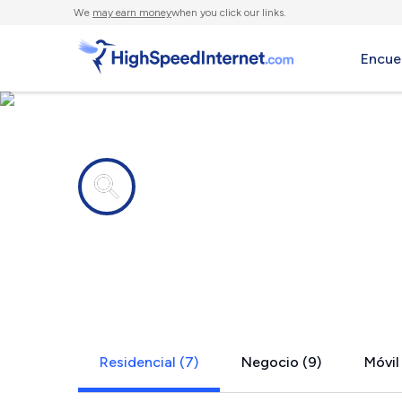
We
may earn money
when you click our links.
Encue
Compañías de Internet en
Prospect, 
Residencial (7)
Negocio (9)
Móvil 