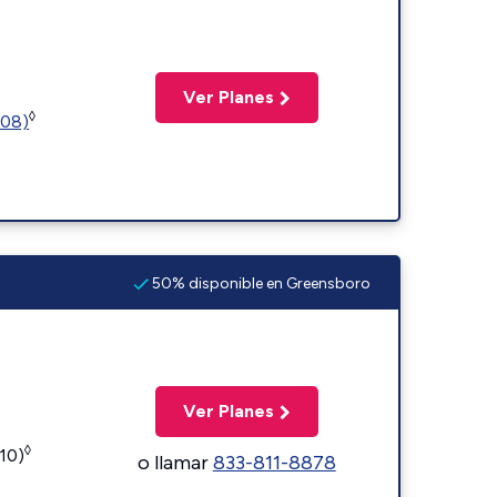
Ver Planes
◊
508)
50% disponible en Greensboro
Ver Planes
◊
110)
o llamar
833-811-8878