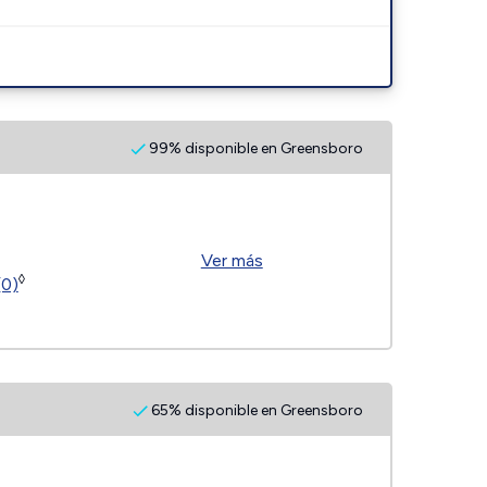
99% disponible en Greensboro
Ver más
◊
(0)
65% disponible en Greensboro