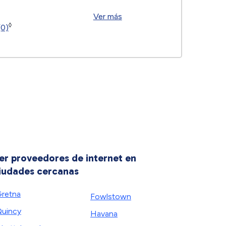
Ver más
◊
(0)
er proveedores de internet en
iudades cercanas
retna
Fowlstown
uincy
Havana