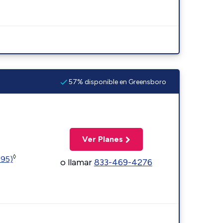
57% disponible en Greensboro
Ver Planes
◊
595)
o llamar
833-469-4276