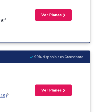
Ver Planes
◊
19)
99% disponible en Greensboro
Ver Planes
◊
449)