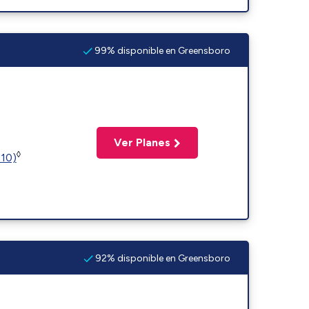
99% disponible en Greensboro
Ver Planes
◊
110)
92% disponible en Greensboro