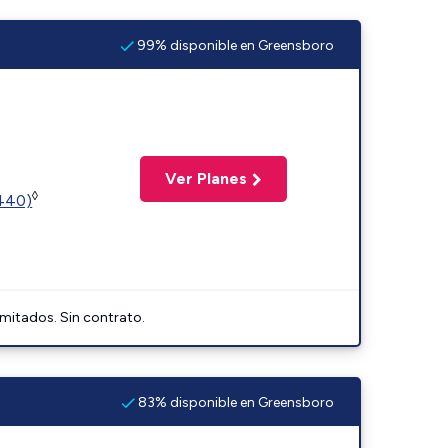
99% disponible en Greensboro
Ver Planes
◊
2440)
imitados. Sin contrato.
83% disponible en Greensboro