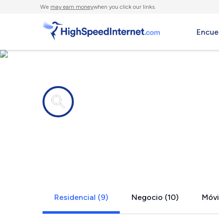
We
may earn money
when you click our links.
Encue
Compañías de Internet en
Greensboro
Residencial (9)
Negocio (10)
Móvil