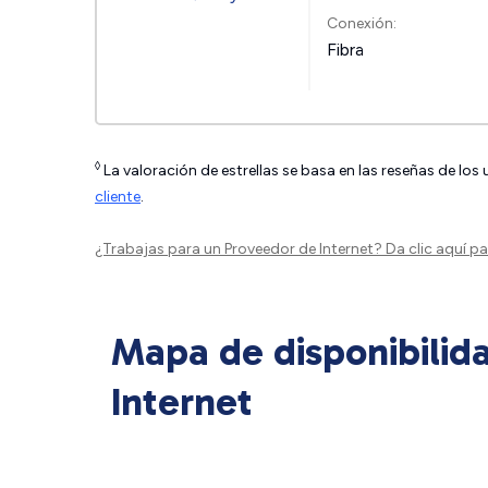
Conexión:
Fibra
◊
La valoración de estrellas se basa en las reseñas de los
cliente
.
¿Trabajas para un Proveedor de Internet?
Da clic aquí
par
Mapa de disponibilid
Internet