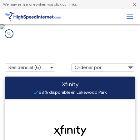
×
We
may earn money
when you click our links.
Negocios
Compañías de Internet en
Lakewood Park, FL
Xfinity
99% disponible en Lakewood Park