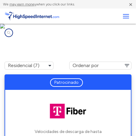
×
We
may earn money
when you click our links.
Negocios
Compañías de Internet en
West Vero Corridor, FL
Patrocinado
Velocidades de descarga de hasta