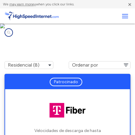
×
We
may earn money
when you click our links.
Negocios
Compañías de Internet en
Fellsmere, FL
Patrocinado
Velocidades de descarga de hasta