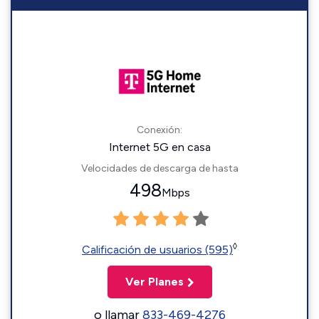
Conexión:
Internet 5G en casa
Velocidades de descarga de hasta
498
Mbps
◊
Calificación de usuarios (595)
Ver Planes
o llamar
833-469-4276