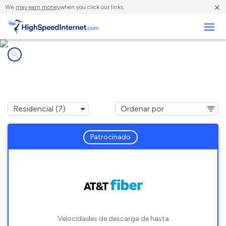
×
We
may earn money
when you click our links.
Negocios
Compañías de Internet en
Palm Valley, FL
Patrocinado
Velocidades de descarga de hasta