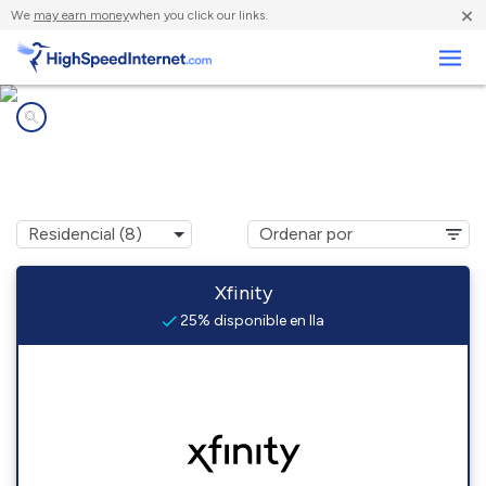
×
We
may earn money
when you click our links.
Negocios
Compañías de Internet en
Ila, GA
Xfinity
25% disponible en Ila