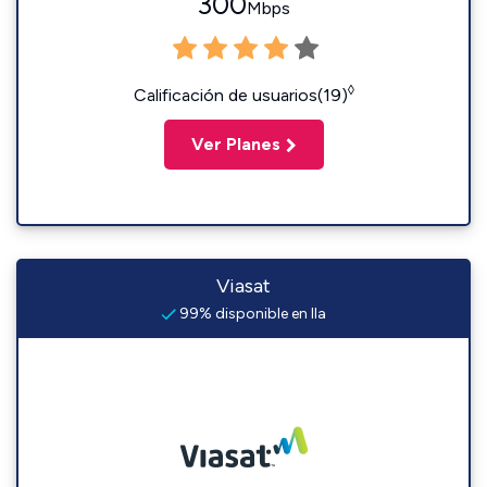
300
Mbps
◊
Calificación de usuarios(19)
Ver Planes
Viasat
99% disponible en Ila