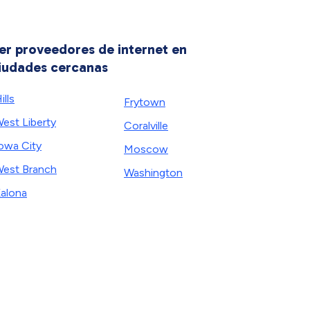
er proveedores de internet en
iudades cercanas
ills
Frytown
est Liberty
Coralville
owa City
Moscow
est Branch
Washington
alona