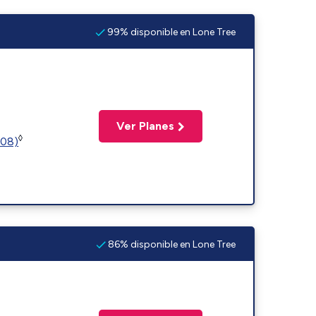
99% disponible en Lone Tree
Ver Planes
◊
508)
86% disponible en Lone Tree