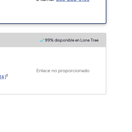
99% disponible en Lone Tree
Enlace no proporcionado
◊
14)