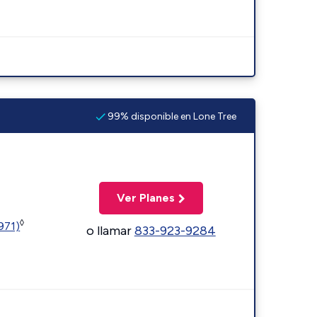
99% disponible en Lone Tree
Ver Planes
◊
1971)
o llamar
833-923-9284