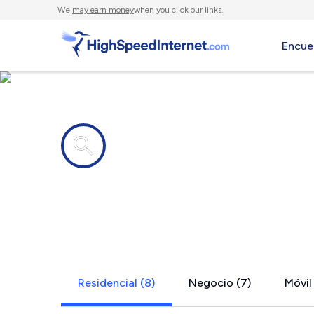
We
may earn money
when you click our links.
Encue
Compañías de Internet en
Lone Tree, 
Residencial (8)
Negocio (7)
Móvil 