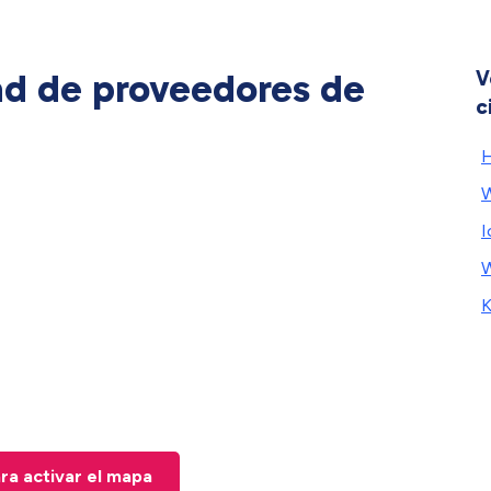
ad de proveedores de
V
c
H
W
I
W
K
ara activar el mapa