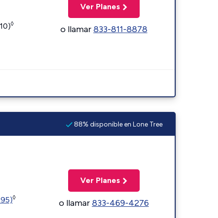
Ver Planes
◊
110)
o llamar
833-811-8878
88% disponible en Lone Tree
Ver Planes
◊
595)
o llamar
833-469-4276