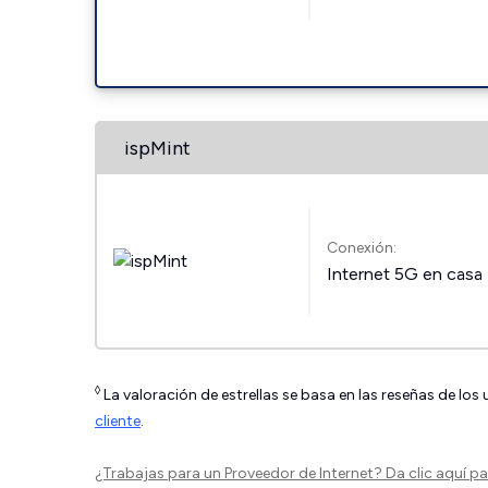
ispMint
Conexión:
Internet 5G en casa
◊
La valoración de estrellas se basa en las reseñas de los
cliente
.
¿Trabajas para un Proveedor de Internet?
Da clic aquí
par