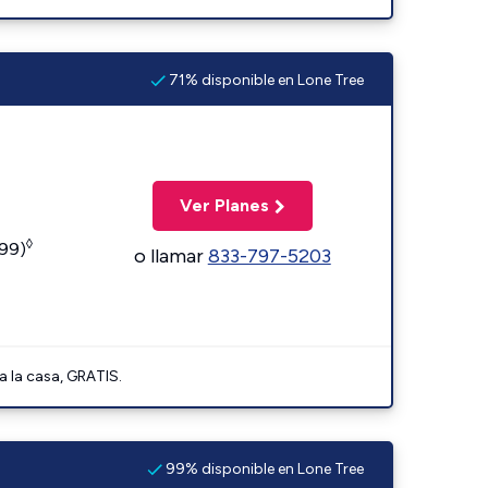
71% disponible en Lone Tree
Ver Planes
◊
599)
o llamar
833-797-5203
a la casa, GRATIS.
99% disponible en Lone Tree