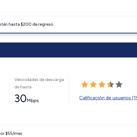
btén hasta $200 de regreso.
Velocidades de descarga
de hasta
30
Calificación de usuarios (
Mbps
 por $55/mes