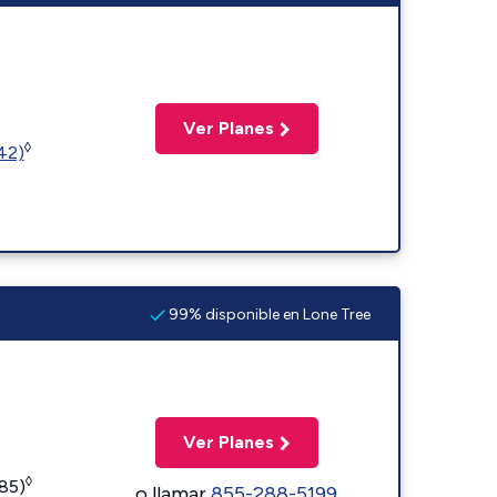
Ver Planes
◊
(42)
99% disponible en Lone Tree
Ver Planes
◊
185)
o llamar
855-288-5199