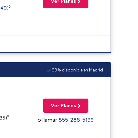
Ver Planes
◊
449)
99% disponible en Madrid
Ver Planes
◊
185)
o llamar
855-288-5199