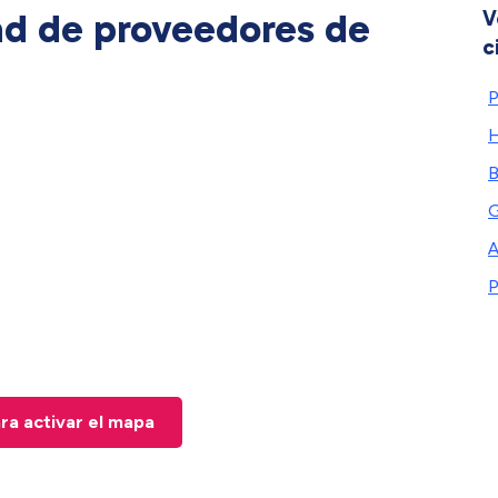
ad de proveedores de
V
c
P
H
G
P
ara activar el mapa