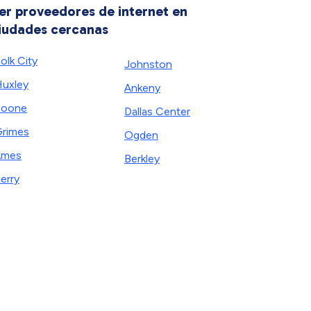
er proveedores de internet en
iudades cercanas
olk City
Johnston
uxley
Ankeny
Boone
Dallas Center
rimes
Ogden
Ames
Berkley
erry