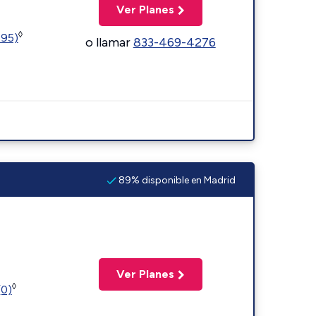
Ver Planes
◊
595)
o llamar
833-469-4276
89% disponible en Madrid
Ver Planes
◊
(0)