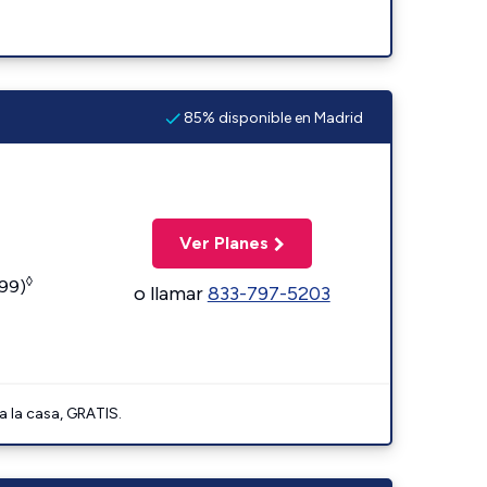
85% disponible en Madrid
Ver Planes
◊
599)
o llamar
833-797-5203
a la casa, GRATIS.