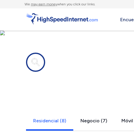
We
may earn money
when you click our links.
Encue
Compañías de Internet en
Madrid, IA
Residencial (8)
Negocio (7)
Móvil 