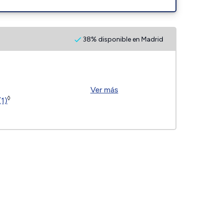
38% disponible en Madrid
Ver más
◊
(1)