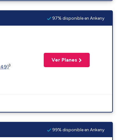
97% disponible en Ankeny
Ver Planes
◊
449)
99% disponible en Ankeny