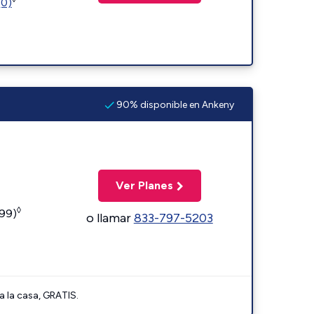
(0)
90% disponible en Ankeny
Ver Planes
◊
599)
o llamar
833-797-5203
a la casa, GRATIS.