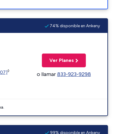
74% disponible en Ankeny
Ver Planes
◊
107)
o llamar
833-923-9298
na.
99% disponible en Ankeny