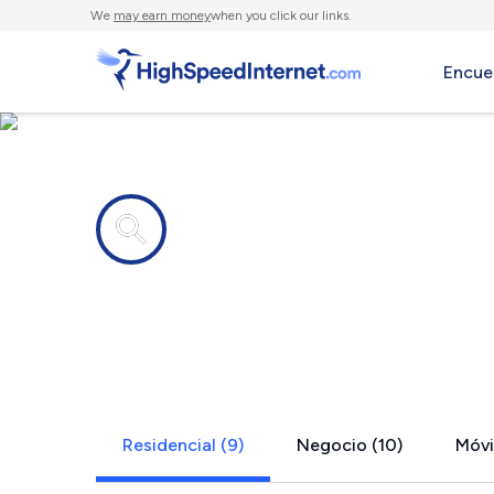
We
may earn money
when you click our links.
Encue
Compañías de Internet en
Ankeny, IA
Residencial (9)
Negocio (10)
Móvil