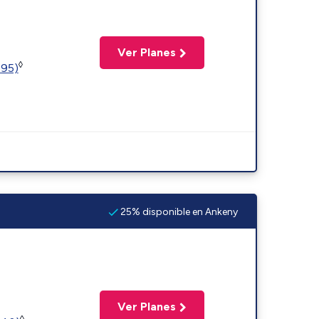
Ver Planes
◊
595)
25% disponible en Ankeny
Ver Planes
◊