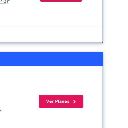
440)
Ver Planes
s