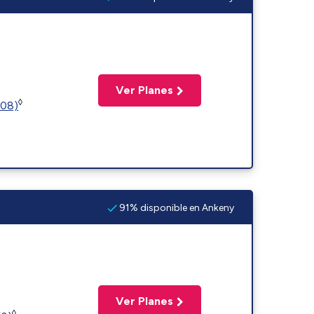
Ver Planes
◊
508)
91% disponible en Ankeny
Ver Planes
◊