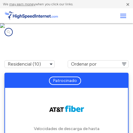
×
We
may earn money
when you click our links.
Negocios
Compañías de Internet en
Country Club Hills, IL
Patrocinado
Velocidades de descarga de hasta