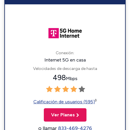
Conexión:
Internet 5G en casa
Velocidades de descarga de hasta
498
Mbps
◊
Calificación de usuarios (595)
Ver Planes
o llamar
833-469-4276