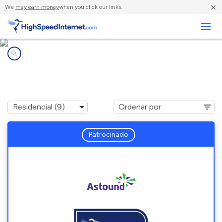
×
We
may earn money
when you click our links.
Negocios
Compañías de Internet en
Thornton, IL
Patrocinado