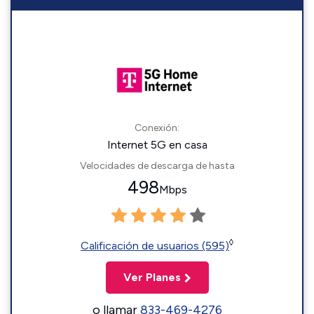
Conexión:
Internet 5G en casa
Velocidades de descarga de hasta
498
Mbps
◊
Calificación de usuarios (595)
Ver Planes
o llamar
833-469-4276