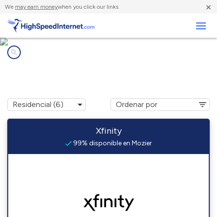
×
We
may earn money
when you click our links.
Negocios
Compañías de Internet en
Mozier, IL
Xfinity
99% disponible en Mozier