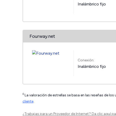
Inalámbrico fijo
Fourway.net
Conexión:
Inalámbrico fijo
◊
La valoración de estrellas se basa en las reseñas de los
cliente
.
¿Trabajas para un Proveedor de Internet?
Da clic aquí
par