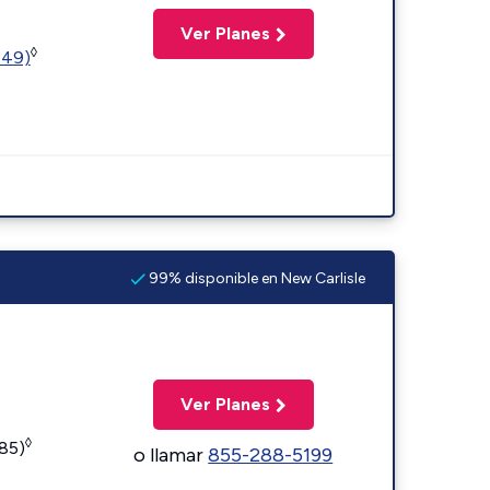
Ver Planes
◊
449)
99% disponible en New Carlisle
Ver Planes
◊
185)
o llamar
855-288-5199