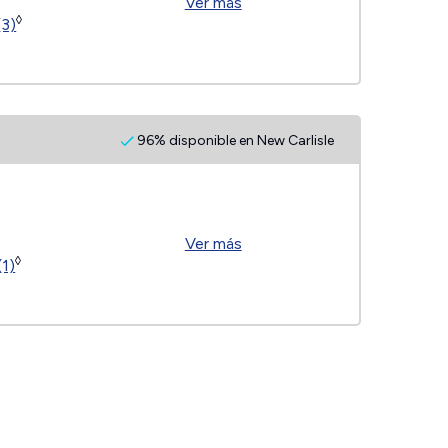
Ver más
◊
(3)
96% disponible en New Carlisle
Ver más
◊
(1)