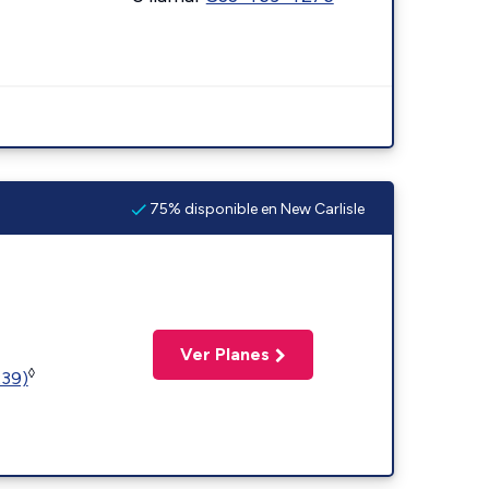
75% disponible en New Carlisle
Ver Planes
◊
239)