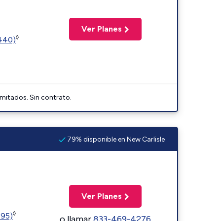
Ver Planes
◊
2440)
imitados. Sin contrato.
79% disponible en New Carlisle
Ver Planes
◊
595)
o llamar
833-469-4276