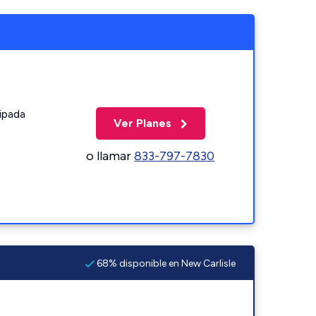
ipada
Ver Planes
o llamar
833-797-7830
68% disponible en New Carlisle