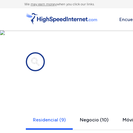
We
may earn money
when you click our links.
Encue
Compañías de Internet en
New Carlisl
Residencial (9)
Negocio (10)
Móvil