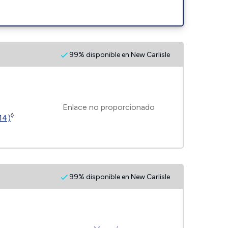
99% disponible en New Carlisle
Enlace no proporcionado
◊
14)
99% disponible en New Carlisle