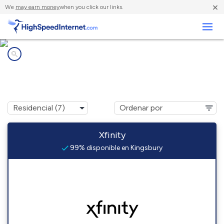
×
We
may earn money
when you click our links.
Negocios
Compañías de Internet en
Kingsbury, IN
Xfinity
99% disponible en Kingsbury