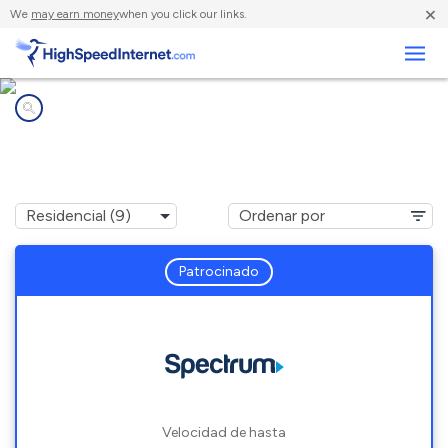
×
We
may earn money
when you click our links.
Negocios
Compañías de Internet en
Berea, KY
Patrocinado
Velocidad de hasta