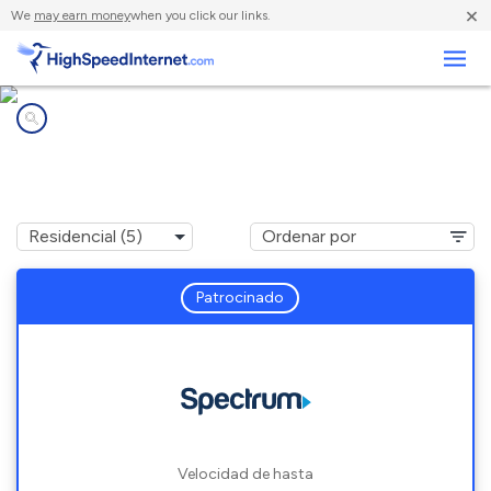
×
We
may earn money
when you click our links.
Negocios
Compañías de Internet en
Crestwood, KY
Patrocinado
Velocidad de hasta