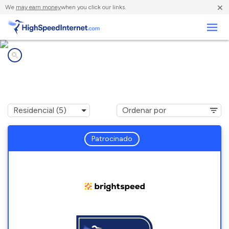
×
We
may earn money
when you click our links.
Negocios
Compañías de Internet en
Kinder, LA
Patrocinado