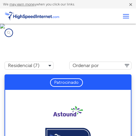
×
We
may earn money
when you click our links.
Negocios
Compañías de Internet en
Framingham, MA
Patrocinado