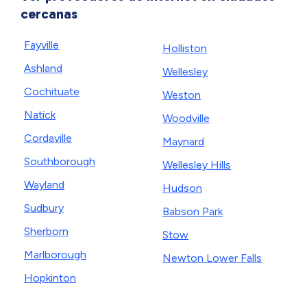
cercanas
Fayville
Holliston
Ashland
Wellesley
Cochituate
Weston
Natick
Woodville
Cordaville
Maynard
Southborough
Wellesley Hills
Wayland
Hudson
Sudbury
Babson Park
Sherborn
Stow
Marlborough
Newton Lower Falls
Hopkinton