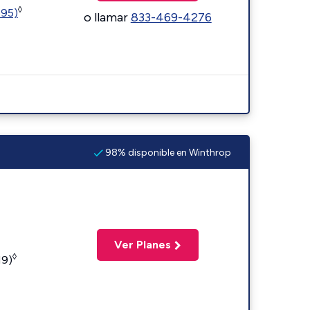
◊
595)
o llamar
833-469-4276
98% disponible en Winthrop
Ver Planes
◊
19)