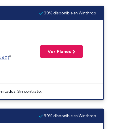
99% disponible en Winthrop
Ver Planes
◊
2440)
imitados. Sin contrato.
99% disponible en Winthrop