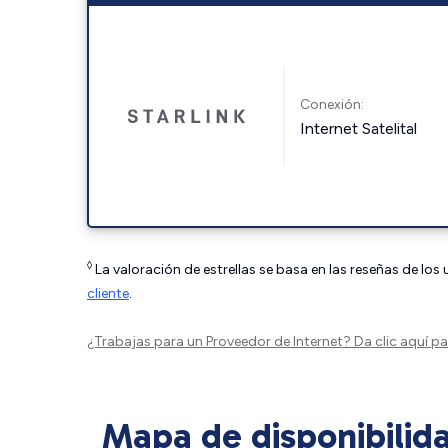
Conexión:
Internet Satelital
◊
La valoración de estrellas se basa en las reseñas de los
cliente
.
¿Trabajas para un Proveedor de Internet?
Da clic aquí
par
Mapa de disponibilid