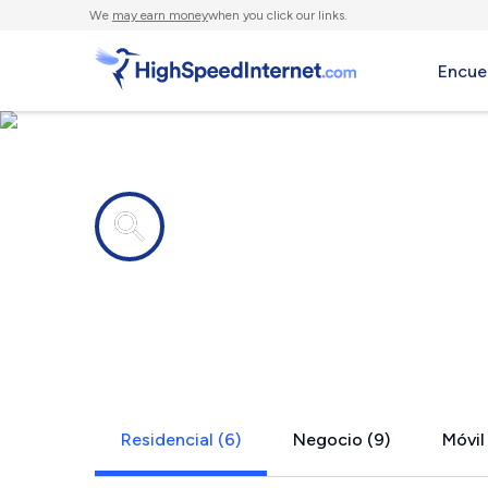
We
may earn money
when you click our links.
Encue
Compañías de Internet en
Winthrop, 
Residencial (6)
Negocio (9)
Móvil 