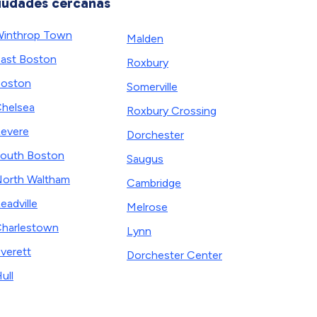
iudades cercanas
inthrop Town
Malden
ast Boston
Roxbury
oston
Somerville
helsea
Roxbury Crossing
evere
Dorchester
outh Boston
Saugus
orth Waltham
Cambridge
eadville
Melrose
harlestown
Lynn
verett
Dorchester Center
ull