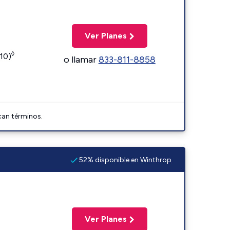
Ver Planes
◊
110)
o llamar
833-811-8858
can términos.
52% disponible en Winthrop
Ver Planes