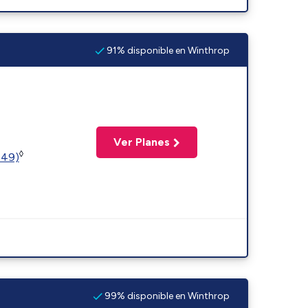
91% disponible en Winthrop
Ver Planes
◊
449)
99% disponible en Winthrop