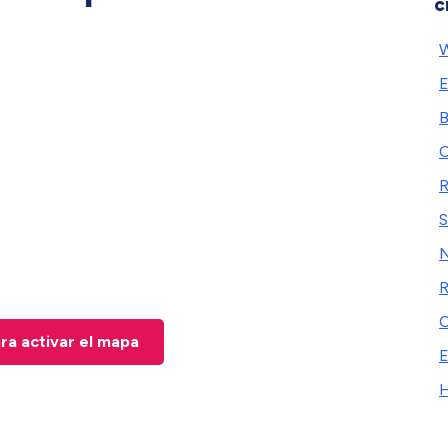
c
W
E
B
C
R
S
N
R
C
ara activar el mapa
E
H