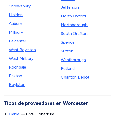
Shrewsbury
Jefferson
Holden
North Oxford
Auburn
Northborough
Millbury
South Grafton
Leicester
Spencer
West Boylston
Sutton
West Millbury
Westborough
Rochdale
Rutland
Paxton
Charlton Depot
Boylston
Tipos de proveedores en Worcester
Cable
— 65% Cobertura