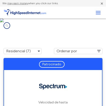
×
We
may earn money
when you click our links.
Negocios
Compañías de Internet en
Worcester, MA
Patrocinado
Velocidad de hasta