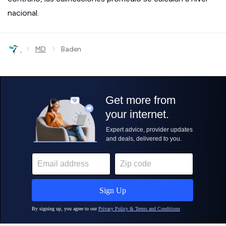
nacional.
›
›
MD
Baden