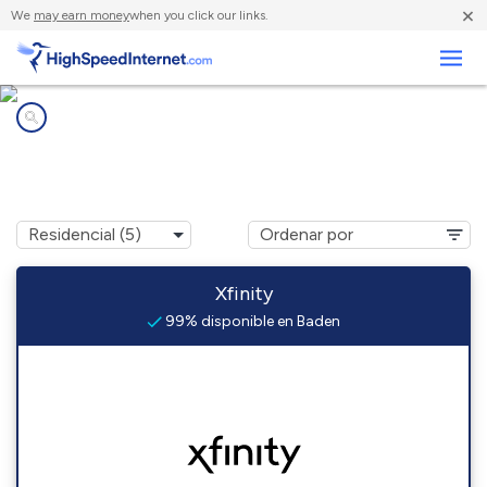
×
We
may earn money
when you click our links.
Negocios
Compañías de Internet en
Baden, MD
Xfinity
99% disponible en Baden