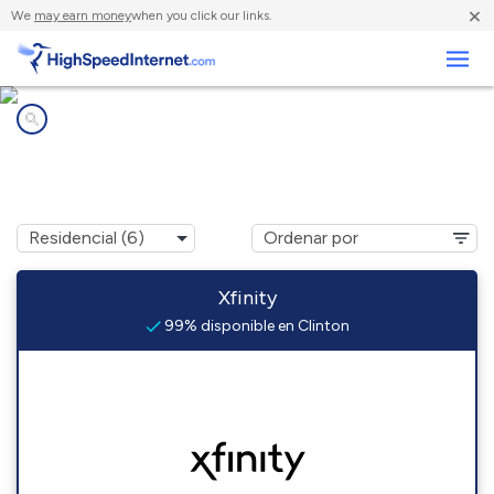
×
We
may earn money
when you click our links.
Negocios
Compañías de Internet en
Clinton, MD
Xfinity
99% disponible en Clinton