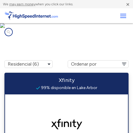
×
We
may earn money
when you click our links.
Negocios
Compañías de Internet en
Lake Arbor, MD
Xfinity
99% disponible en Lake Arbor