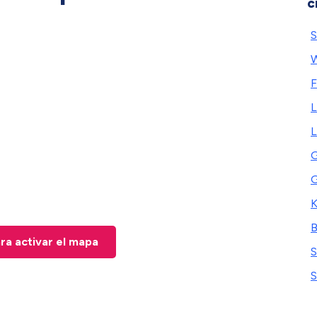
c
S
F
L
G
G
K
B
ara activar el mapa
S
S