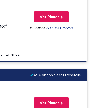
Ver Planes
◊
110)
o llamar
833-811-8858
can términos.
49% disponible en Mitchellville
Ver Planes