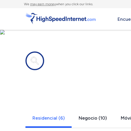
We
may earn money
when you click our links.
Encue
Compañías de Internet en
Mitchellvil
Residencial (6)
Negocio (10)
Móvil