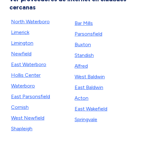
cercanas
North Waterboro
Bar Mills
Limerick
Parsonsfield
Limington
Buxton
Newfield
Standish
East Waterboro
Alfred
Hollis Center
West Baldwin
Waterboro
East Baldwin
East Parsonsfield
Acton
Cornish
East Wakefield
West Newfield
Springvale
Shapleigh