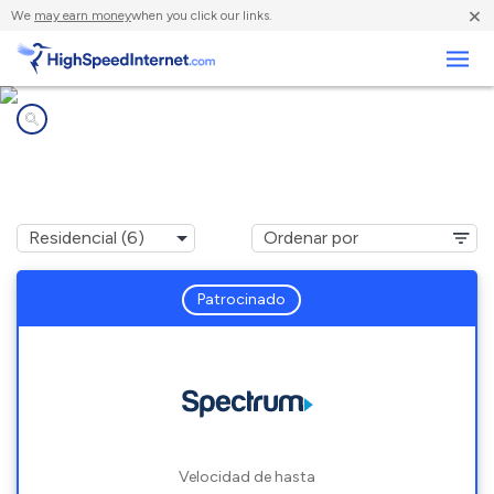
×
We
may earn money
when you click our links.
Negocios
Compañías de Internet en
Lake Arrowhead, ME
Patrocinado
Velocidad de hasta