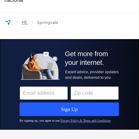
nacional.
›
›
ME
Springvale