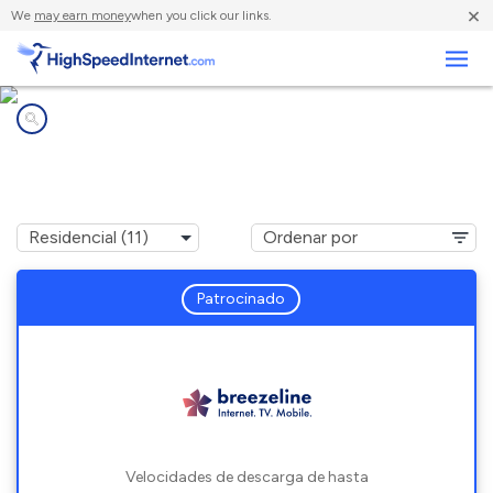
×
We
may earn money
when you click our links.
Negocios
Compañías de Internet en
Springvale, ME
Patrocinado
Velocidades de descarga de hasta