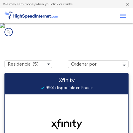
×
We
may earn money
when you click our links.
Negocios
Compañías de Internet en
Fraser, MI
Xfinity
99% disponible en Fraser