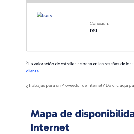
Conexión:
DSL
◊
La valoración de estrellas se basa en las reseñas de los
cliente
.
¿Trabajas para un Proveedor de Internet?
Da clic aquí
par
Mapa de disponibilid
Internet