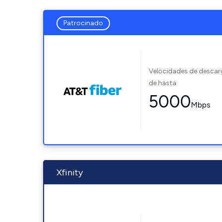
Patrocinado
Velocidades de desca
de hasta
5000
Mbps
Xfinity