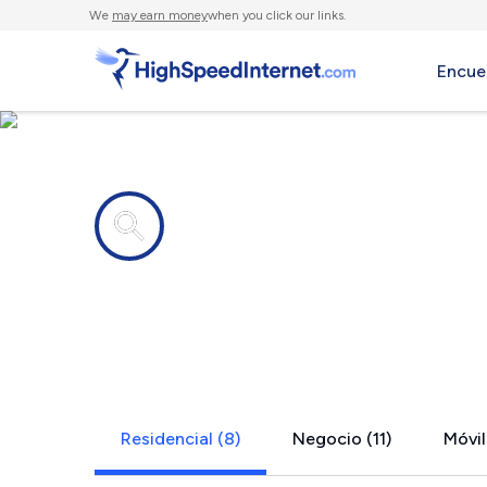
We
may earn money
when you click our links.
Encue
Compañías de Internet en
Warren, MI
Residencial (8)
Negocio (11)
Móvil