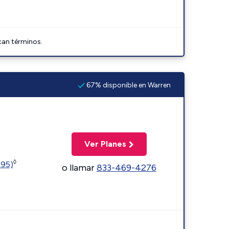
can términos.
67% disponible en Warren
Ver Planes
◊
595)
o llamar
833-469-4276