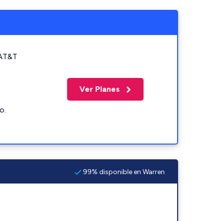
 AT&T
Ver Planes
o.
99% disponible en Warren