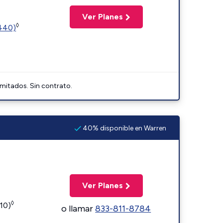
Ver Planes
◊
2440)
imitados. Sin contrato.
40% disponible en Warren
Ver Planes
◊
110)
o llamar
833-811-8784