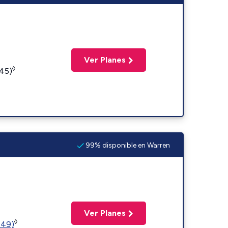
Ver Planes
◊
245)
99% disponible en Warren
Ver Planes
◊
449)