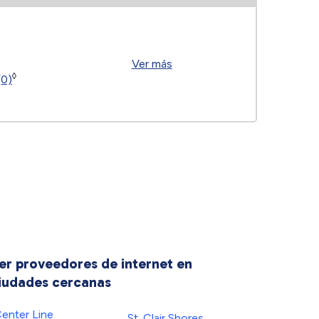
Ver más
◊
(0)
er proveedores de internet en
iudades cercanas
enter Line
St. Clair Shores