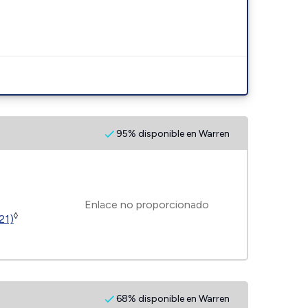
95% disponible en Warren
Enlace no proporcionado
◊
21)
68% disponible en Warren