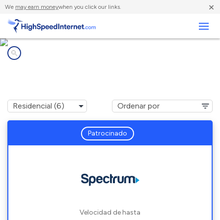
×
We
may earn money
when you click our links.
Negocios
Compañías de Internet en
Forada, MN
Patrocinado
Velocidad de hasta