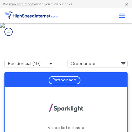
×
We
may earn money
when you click our links.
Negocios
Compañías de Internet en
Carl Junction, MO
Patrocinado
Velocidad de hasta