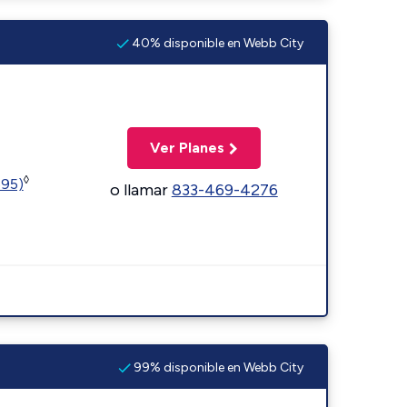
40% disponible en Webb City
Ver Planes
◊
595)
o llamar
833-469-4276
99% disponible en Webb City