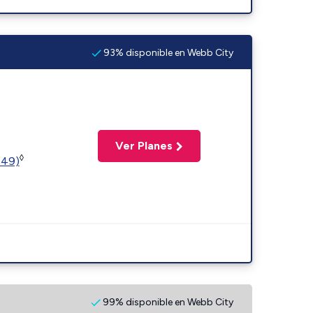
93% disponible en Webb City
Ver Planes
◊
449)
99% disponible en Webb City