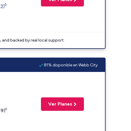
◊
(3)
e, and backed by real local support.
81% disponible en Webb City
Ver Planes
◊
19)