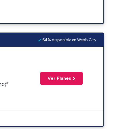
64% disponible en Webb City
Ver Planes
◊
110)