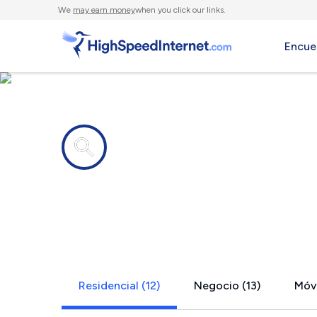
We
may earn money
when you click our links.
Encue
Compañías de Internet en
Webb City
Residencial (12)
Negocio (13)
Móvi