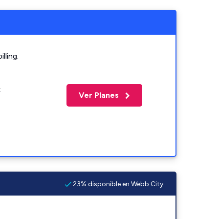
lling.
t
Ver Planes
23% disponible en Webb City