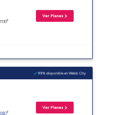
Ver Planes
◊
213)
99% disponible en Webb City
Ver Planes
◊
508)