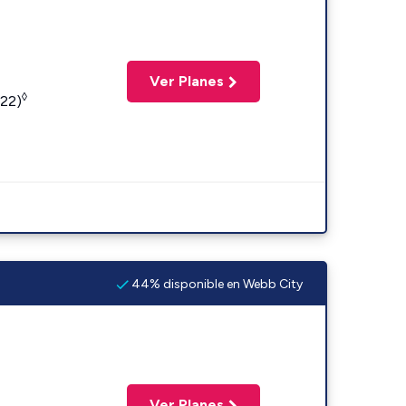
Ver Planes
◊
422)
44% disponible en Webb City
Ver Planes