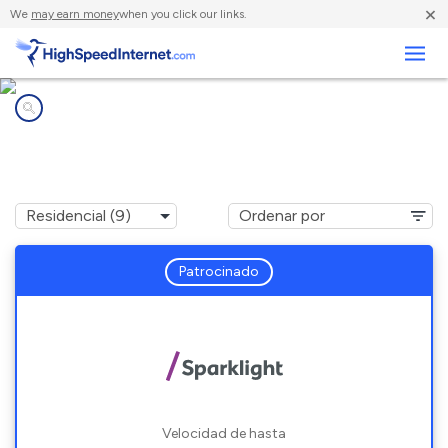
×
We
may earn money
when you click our links.
Negocios
Compañías de Internet en
Clarksdale, MS
Patrocinado
Velocidad de hasta