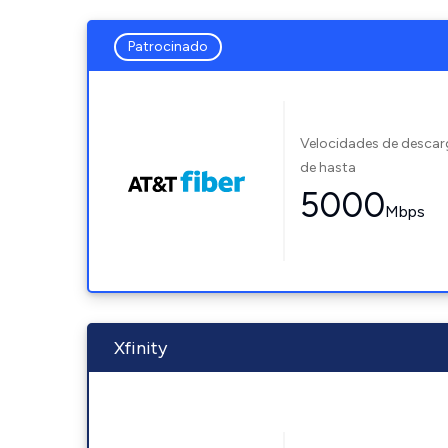
Patrocinado
Velocidades de desca
de hasta
5000
Mbps
Xfinity