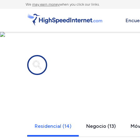
We
may earn money
when you click our links.
Encue
Compañías de Internet en
Pearl, MS
Residencial (14)
Negocio (13)
Móvi