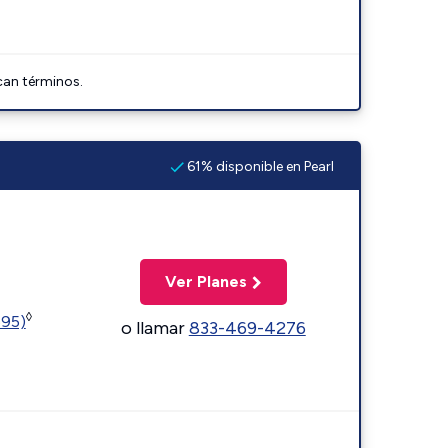
can términos.
61% disponible en Pearl
Ver Planes
◊
595)
o llamar
833-469-4276