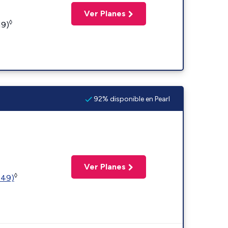
Ver Planes
◊
19)
92% disponible en Pearl
Ver Planes
◊
449)