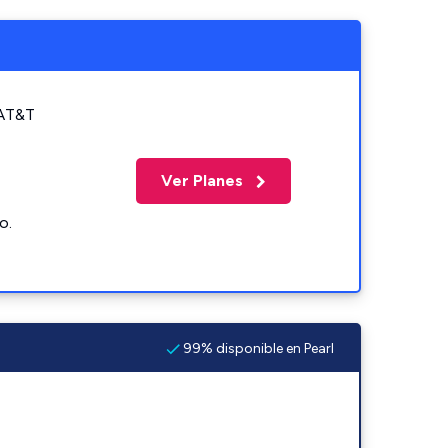
 AT&T
Ver Planes
o.
99% disponible en Pearl