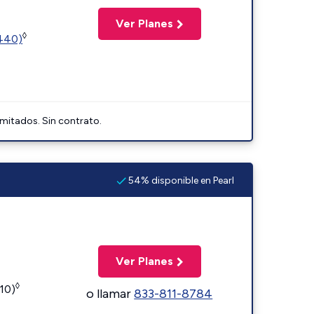
Ver Planes
◊
2440)
imitados. Sin contrato.
54% disponible en Pearl
Ver Planes
◊
110)
o llamar
833-811-8784