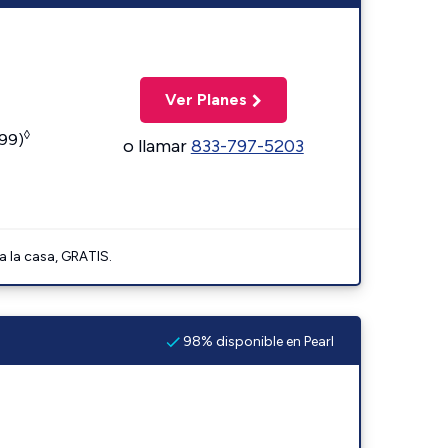
Ver Planes
◊
599)
o llamar
833-797-5203
a la casa, GRATIS.
98% disponible en Pearl