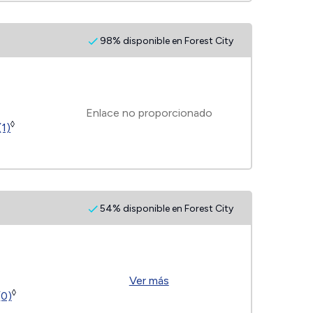
98% disponible en Forest City
Enlace no proporcionado
◊
(1)
54% disponible en Forest City
Ver más
◊
(0)