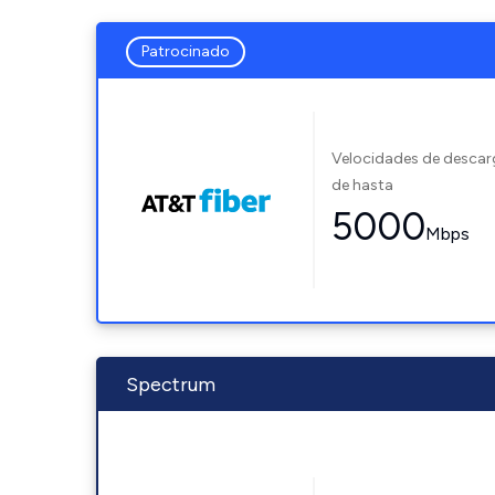
Patrocinado
Velocidades de desca
de hasta
5000
Mbps
Spectrum