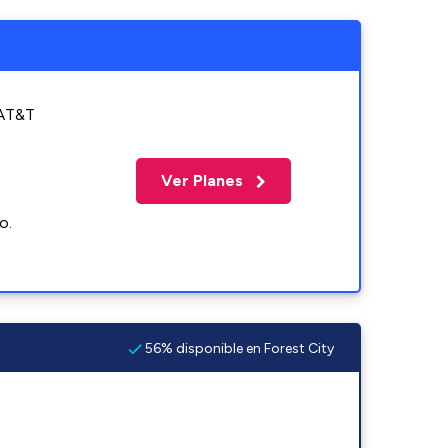
 AT&T
Ver Planes
o.
56% disponible en Forest City