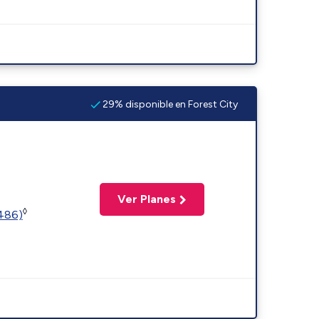
29% disponible en Forest City
Ver Planes
◊
2486)