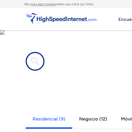
We
may earn money
when you click our links.
Encue
Compañías de Internet en
Forest City
Residencial (9)
Negocio (12)
Móvil