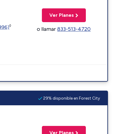
Ver Planes
◊
5996)
o llamar
833-513-4720
29% disponible en Forest City
Ver Planes