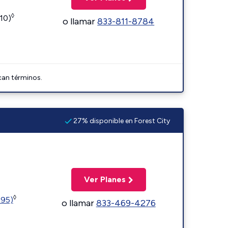
◊
110)
o llamar
833-811-8784
can términos.
27% disponible en Forest City
Ver Planes
◊
595)
o llamar
833-469-4276